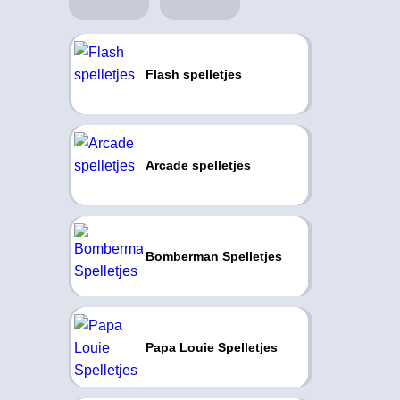
Flash spelletjes
Arcade spelletjes
Bomberman Spelletjes
Papa Louie Spelletjes