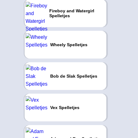
Fireboy and Watergirl
Spelletjes
Wheely Spelletjes
Bob de Slak Spelletjes
Vex Spelletjes