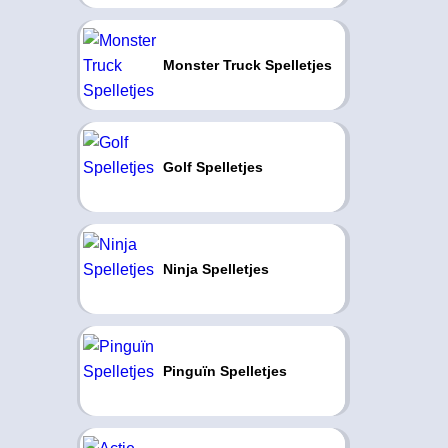
Monster Truck Spelletjes
Golf Spelletjes
Ninja Spelletjes
Pinguïn Spelletjes