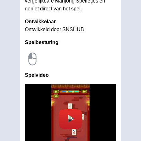
vergelijkbare Mahjong Spelletjes en
geniet direct van het spel.
Ontwikkelaar
Ontwikkeld door SNSHUB
Spelbesturing
Spelvideo