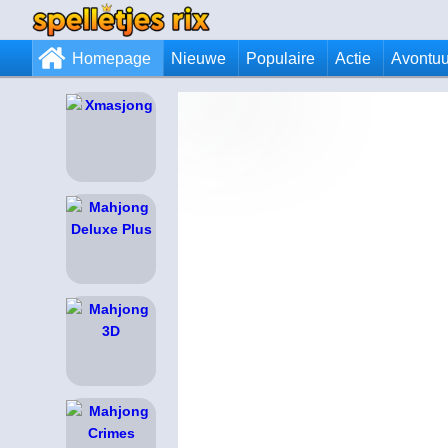
Homepage
Nieuwe
Populaire
Actie
Avontuu