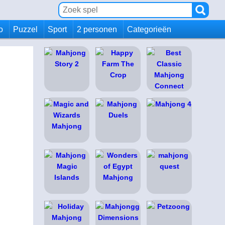
io
Puzzel
Sport
2 personen
Categorieën