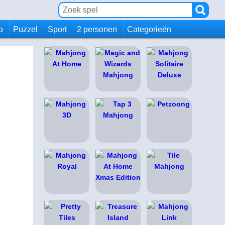
io
Puzzel
Sport
2 personen
Categorieën