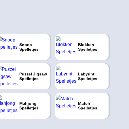
Snoep
Blokken
Spelletjes
Spelletjes
Puzzel Jigsaw
Labyrint
Spelletjes
Spelletjes
Mahjong
Match
Spelletjes
Spelletjes