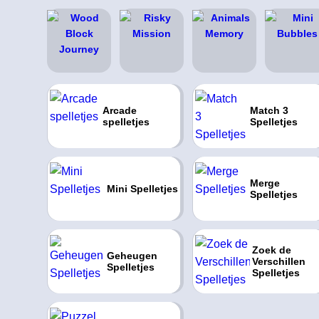
Arcade
Match 3
spelletjes
Spelletjes
Merge
Mini Spelletjes
Spelletjes
Zoek de
Geheugen
Verschillen
Spelletjes
Spelletjes