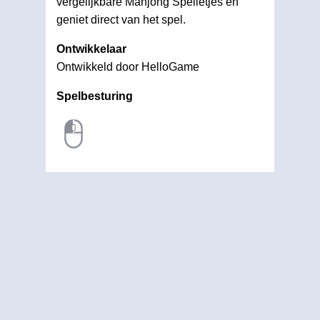
vergelijkbare Mahjong Spelletjes en
geniet direct van het spel.
Ontwikkelaar
Ontwikkeld door HelloGame
Spelbesturing