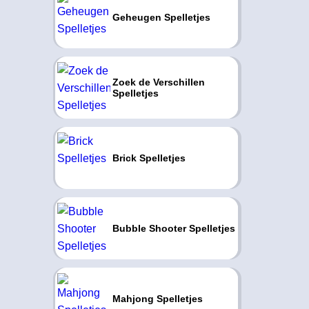
Geheugen Spelletjes
Zoek de Verschillen
Spelletjes
Brick Spelletjes
Bubble Shooter Spelletjes
Mahjong Spelletjes