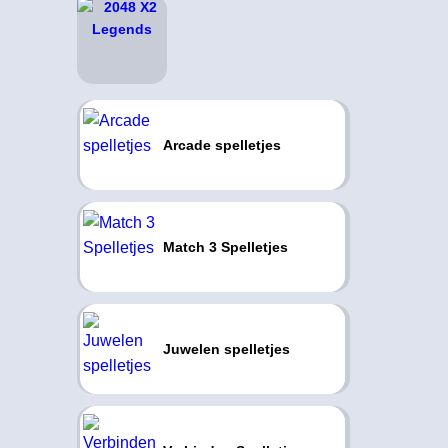
Arcade spelletjes
Match 3 Spelletjes
Juwelen spelletjes