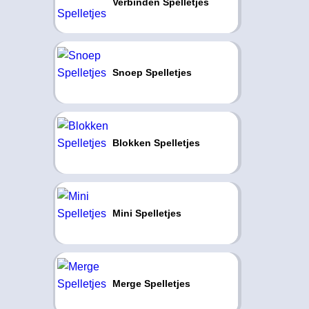
Verbinden Spelletjes
Snoep Spelletjes
Blokken Spelletjes
Mini Spelletjes
Merge Spelletjes