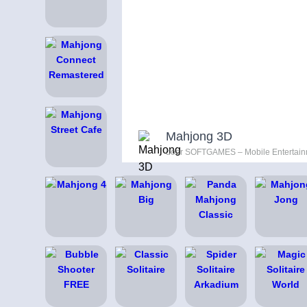
Mahjong 3D
door SOFTGAMES – Mobile Entertai