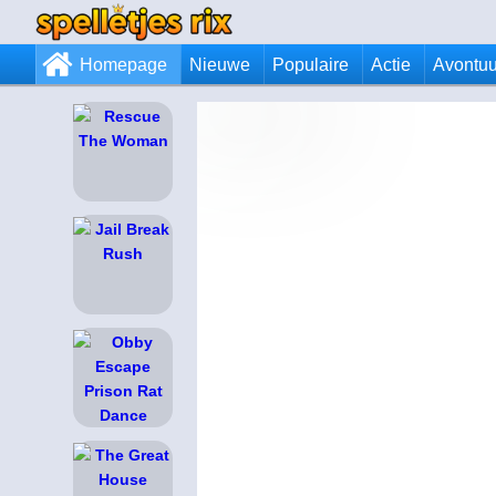
Homepage
Nieuwe
Populaire
Actie
Avontuu