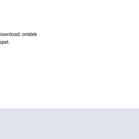
 download; ontdek
spel.