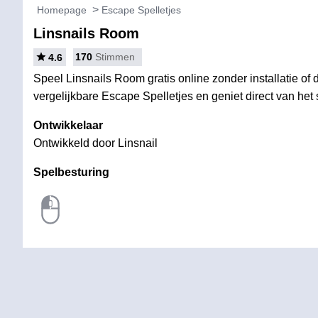
Homepage
Escape Spelletjes
Linsnails Room
170
Stimmen
4.6
Speel Linsnails Room gratis online zonder installatie of
vergelijkbare Escape Spelletjes en geniet direct van het 
Ontwikkelaar
Ontwikkeld door Linsnail
Spelbesturing