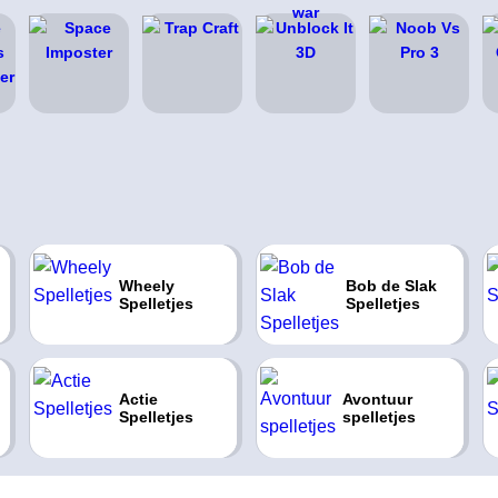
Wheely
Bob de Slak
Spelletjes
Spelletjes
Actie
Avontuur
Spelletjes
spelletjes