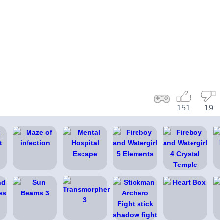
151
19