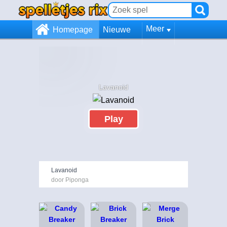
Meer
Homepage
Nieuwe
Lavanoid
Play
Lavanoid
door Piponga