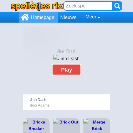
Meer
Homepage
Nieuwe
Jinn Dash
Play
Jinn Dash
door Agame