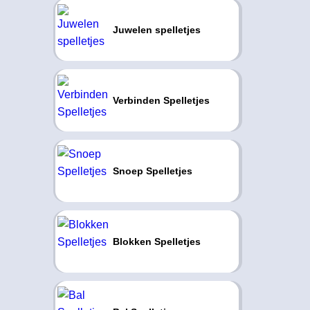
Juwelen spelletjes
Verbinden Spelletjes
Snoep Spelletjes
Blokken Spelletjes