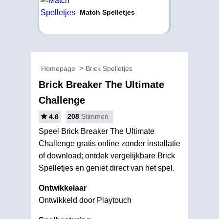
Match Spelletjes
Homepage
Brick Spelletjes
Brick Breaker The Ultimate
Challenge
208
Stimmen
4.6
Speel Brick Breaker The Ultimate
Challenge gratis online zonder installatie
of download; ontdek vergelijkbare Brick
Spelletjes en geniet direct van het spel.
Ontwikkelaar
Ontwikkeld door Playtouch