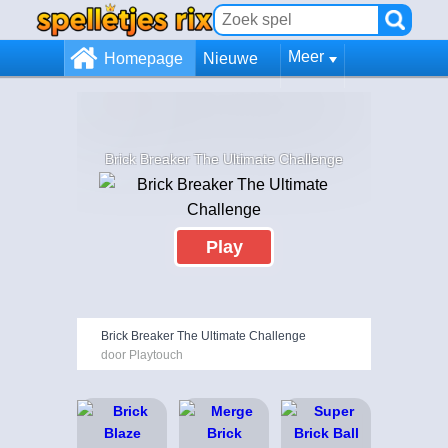
Meer
Homepage
Nieuwe
Brick Breaker The Ultimate Challenge
Play
Brick Breaker The Ultimate Challenge
door Playtouch