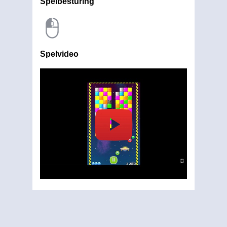
Spelbesturing
Spelvideo