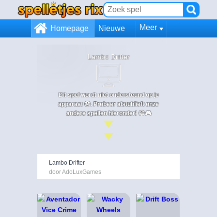
Meer
Homepage
Nieuwe
Lambo Drifter
Dit spel wordt niet ondersteund op je
apparaat 😞. Probeer alstublieft onze
andere spellen hieronder! 😄🎮
Lambo Drifter
door AdoLuxGames