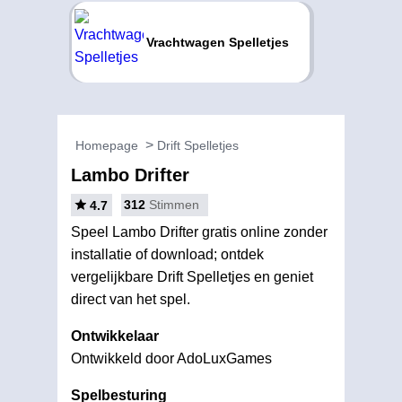
Vrachtwagen Spelletjes
Homepage
Drift Spelletjes
Lambo Drifter
312
Stimmen
4.7
Speel Lambo Drifter gratis online zonder
installatie of download; ontdek
vergelijkbare Drift Spelletjes en geniet
direct van het spel.
Ontwikkelaar
Ontwikkeld door AdoLuxGames
Spelbesturing