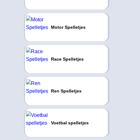
Motor Spelletjes
Race Spelletjes
Ren Spelletjes
Voetbal spelletjes