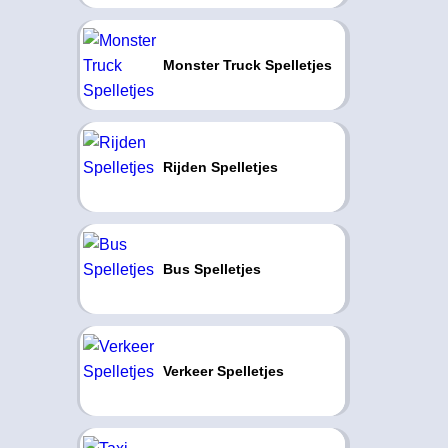
Monster Truck Spelletjes
Rijden Spelletjes
Bus Spelletjes
Verkeer Spelletjes