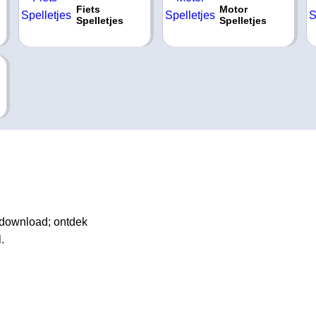
Fiets
Motor
Spelletjes
Spelletjes
f download; ontdek
.