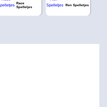
Race
Ren Spelletjes
Spelletjes