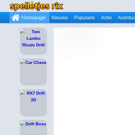
Homepage
Nieuwe
Populaire
Actie
Avontuu