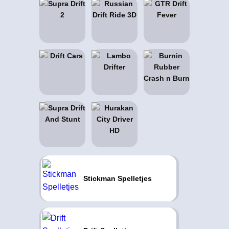
Stickman Spelletjes