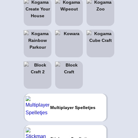
Multiplayer Spelletjes