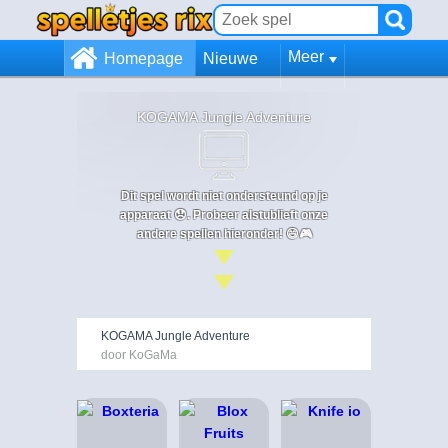
Meer
Homepage
Nieuwe
KOGAMA Jungle Adventure
Dit spel wordt niet ondersteund op je
apparaat 😞. Probeer alstublieft onze
andere spellen hieronder! 😄🎮
KOGAMA Jungle Adventure
door KoGaMa