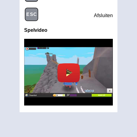
ESC
Afsluiten
Spelvideo