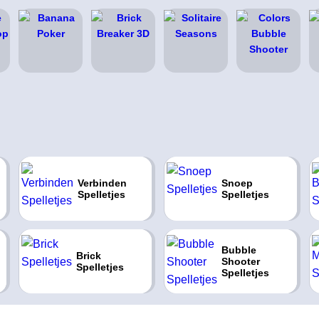
Verbinden
Snoep
Spelletjes
Spelletjes
Bubble
Brick
Shooter
Spelletjes
Spelletjes