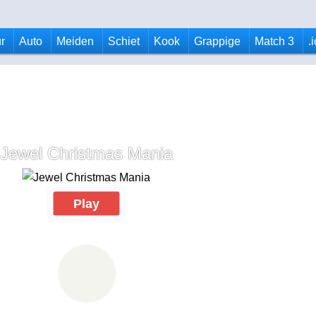
r
Auto
Meiden
Schiet
Kook
Grappige
Match 3
.
Jewel Christmas Mania
Play