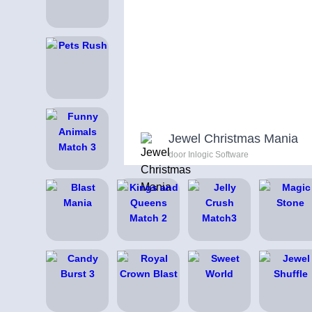
Jewel Christmas Mania
door Inlogic Software