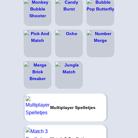
Multiplayer Spelletjes