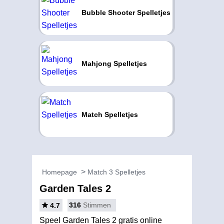
Bubble Shooter Spelletjes
Mahjong Spelletjes
Match Spelletjes
Homepage
Match 3 Spelletjes
Garden Tales 2
316
Stimmen
4.7
Speel Garden Tales 2 gratis online