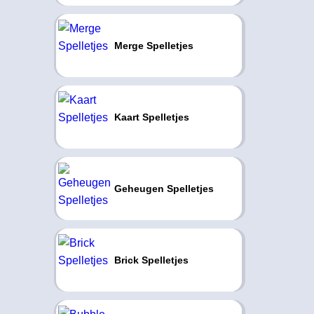
Merge Spelletjes
Kaart Spelletjes
Geheugen Spelletjes
Brick Spelletjes