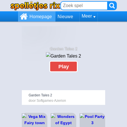
Meer
Homepage
Nieuwe
Garden Tales 2
Play
Garden Tales 2
door Softgames-Azerion