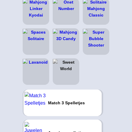
Match 3 Spelletjes