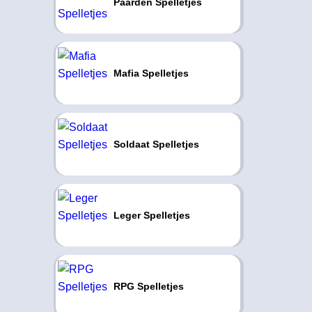
Paarden Spelletjes
Mafia Spelletjes
Soldaat Spelletjes
Leger Spelletjes
RPG Spelletjes