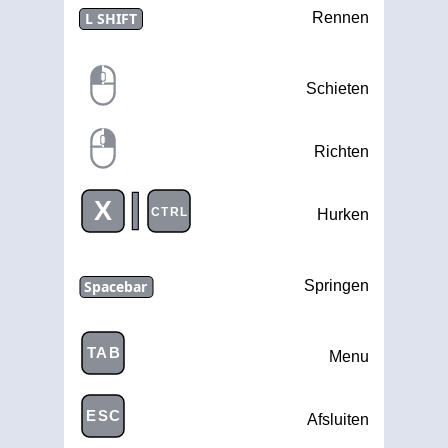
L SHIFT
Rennen
Schieten
Richten
|
X
CTRL
Hurken
Spacebar
Springen
TAB
Menu
ESC
Afsluiten