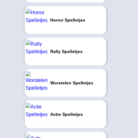
Horror Spelletjes
Rally Spelletjes
Worstelen Spelletjes
Actie Spelletjes