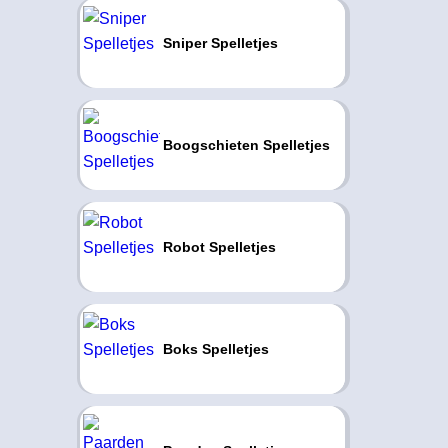
Sniper Spelletjes
Boogschieten Spelletjes
Robot Spelletjes
Boks Spelletjes