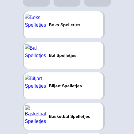
Boks Spelletjes
Bal Spelletjes
Biljart Spelletjes
Basketbal Spelletjes