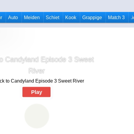
r
Auto
Meiden
Schiet
Kook
Grappige
Match 3
.
o Candyland Episode 3 Sweet
River
Play