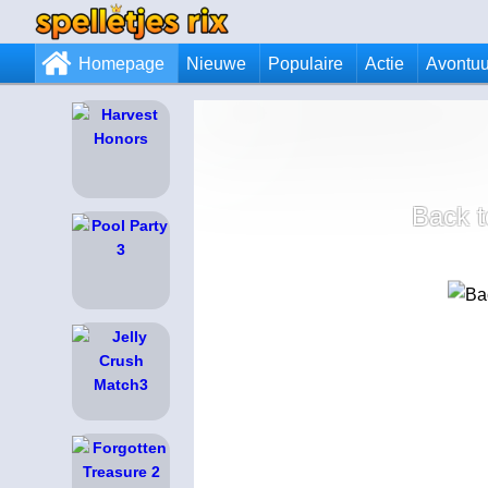
Homepage
Nieuwe
Populaire
Actie
Avontuu
Back t