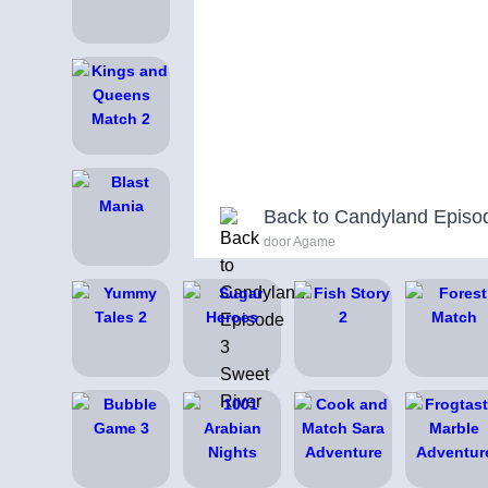
Back to Candyland Episo
door Agame