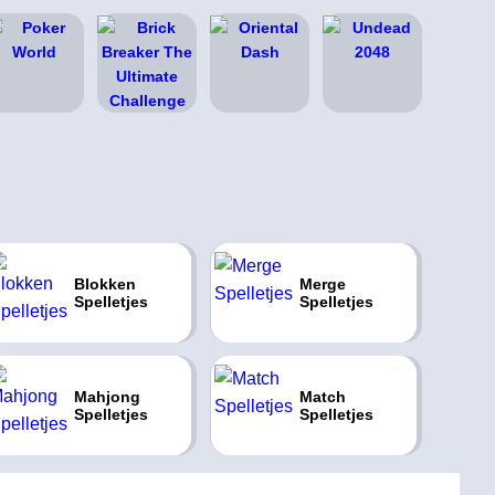
Blokken
Merge
Spelletjes
Spelletjes
Mahjong
Match
Spelletjes
Spelletjes