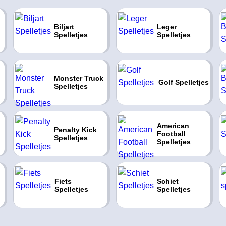
Biljart
Leger
Spelletjes
Spelletjes
Monster Truck
Golf Spelletjes
Spelletjes
American
Penalty Kick
Football
Spelletjes
Spelletjes
Fiets
Schiet
Spelletjes
Spelletjes