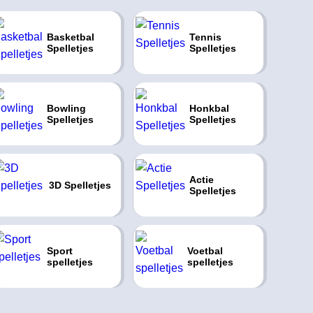
Basketbal
Tennis
Spelletjes
Spelletjes
Bowling
Honkbal
Spelletjes
Spelletjes
Actie
3D Spelletjes
Spelletjes
Sport
Voetbal
spelletjes
spelletjes