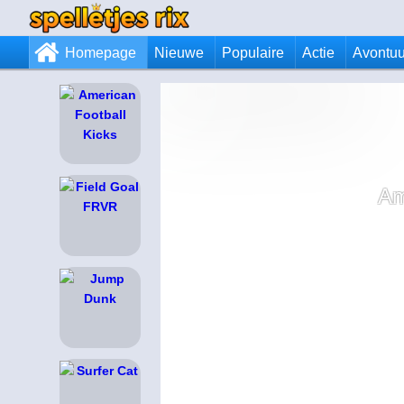
Homepage
Nieuwe
Populaire
Actie
Avontuu
Am