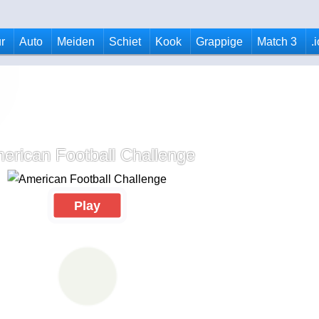
r
Auto
Meiden
Schiet
Kook
Grappige
Match 3
.
erican Football Challenge
Play