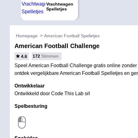
Vrachtwagen
Spelletjes
Homepage
American Football Spelletjes
American Football Challenge
172
Stimmen
4.6
Speel American Football Challenge gratis online zonder i
ontdek vergelijkbare American Football Spelletjes en geni
Ontwikkelaar
Ontwikkeld door Code This Lab srl
Spelbesturing