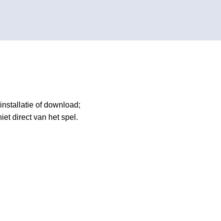
nstallatie of download;
et direct van het spel.