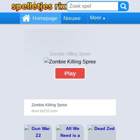
Meer
Homepage
Nieuwe
Zombie Killing Spree
Play
Zombie Killing Spree
door kiz10.com