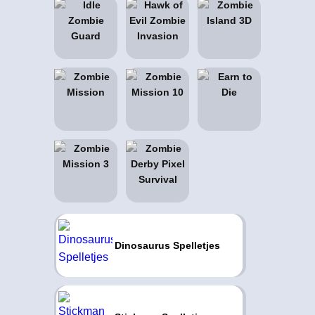
Dinosaurus Spelletjes