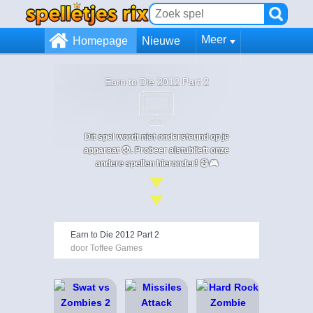
Meer
Homepage
Nieuwe
Earn to Die 2012 Part 2
Dit spel wordt niet ondersteund op je
apparaat 😞. Probeer alstublieft onze
andere spellen hieronder! 😄🎮
Earn to Die 2012 Part 2
door Toffee Games