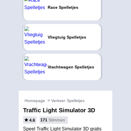
Race Spelletjes
Vliegtuig Spelletjes
Vrachtwagen Spelletjes
Homepage
Verkeer Spelletjes
Traffic Light Simulator 3D
171
Stimmen
4.6
Speel Traffic Light Simulator 3D gratis