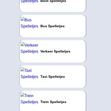
Boot Spelletjes
Bus Spelletjes
Verkeer Spelletjes
Taxi Spelletjes
Trein Spelletjes