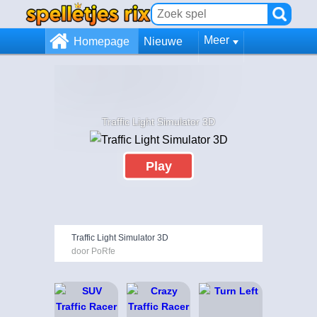
Meer
Homepage
Nieuwe
Traffic Light Simulator 3D
Play
Traffic Light Simulator 3D
door PoRfe