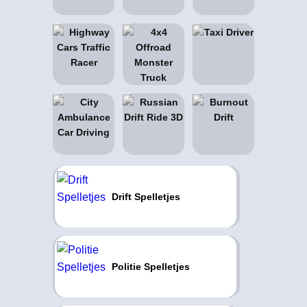
Drift Spelletjes
Politie Spelletjes