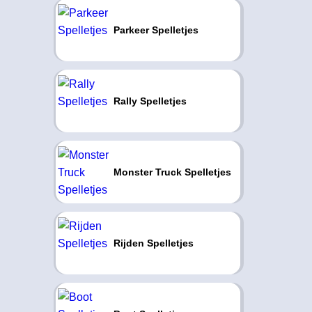
Parkeer Spelletjes
Rally Spelletjes
Monster Truck Spelletjes
Rijden Spelletjes