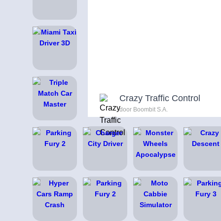
Crazy Traffic Control
door Boombit S.A.