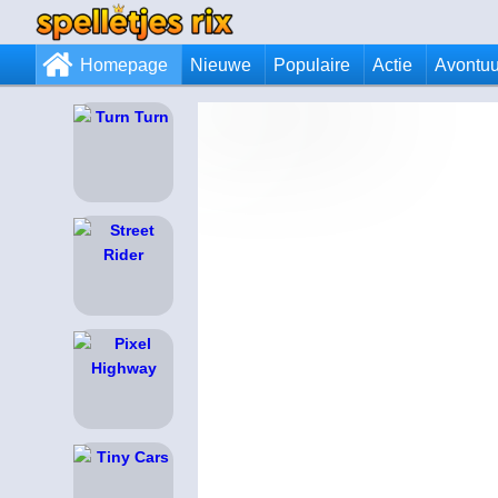
Homepage
Nieuwe
Populaire
Actie
Avontuu