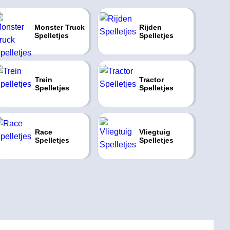
Monster Truck
Rijden
Spelletjes
Spelletjes
Trein
Tractor
Spelletjes
Spelletjes
Race
Vliegtuig
Spelletjes
Spelletjes