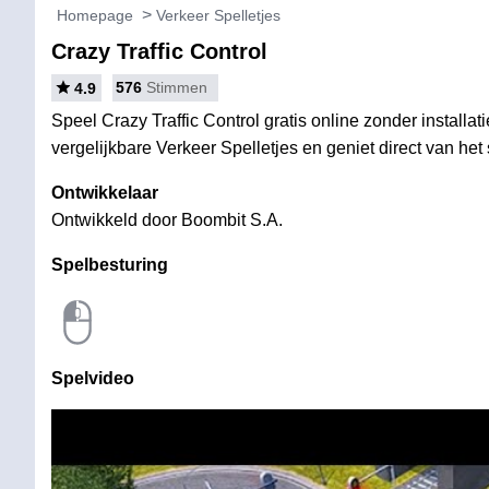
Homepage
Verkeer Spelletjes
Crazy Traffic Control
576
Stimmen
4.9
Speel Crazy Traffic Control gratis online zonder installa
vergelijkbare Verkeer Spelletjes en geniet direct van het 
Ontwikkelaar
Ontwikkeld door Boombit S.A.
Spelbesturing
Spelvideo