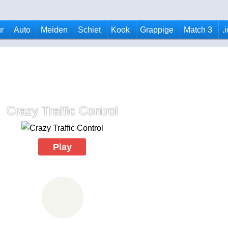
r
Auto
Meiden
Schiet
Kook
Grappige
Match 3
.
Crazy Traffic Control
Play