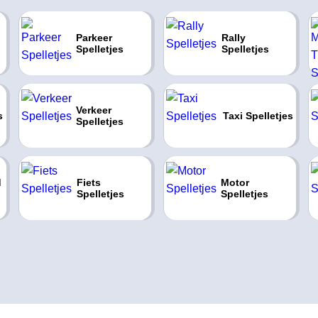
Parkeer
Rally
Spelletjes
Spelletjes
Verkeer
s
Taxi Spelletjes
Spelletjes
d
Fiets
Motor
Spelletjes
Spelletjes