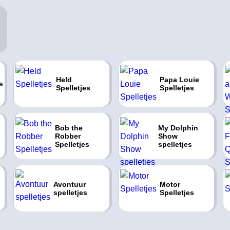
Held
Papa Louie
s
Spelletjes
Spelletjes
Bob the
My Dolphin
s
Robber
Show
Spelletjes
spelletjes
Avontuur
Motor
spelletjes
Spelletjes