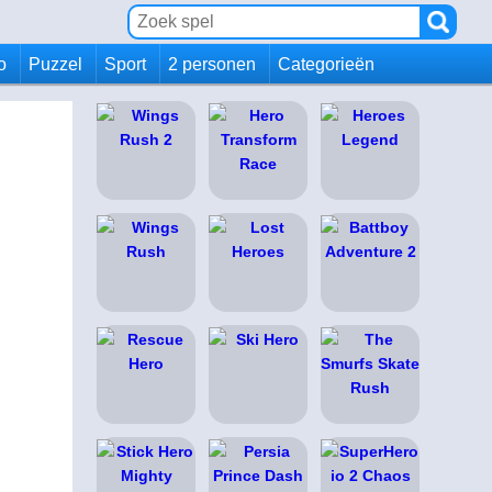
io
Puzzel
Sport
2 personen
Categorieën