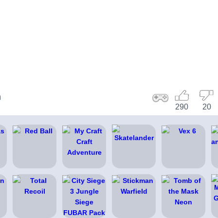
h
290
20