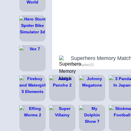
Superhero Memory Matc
door MarketJS