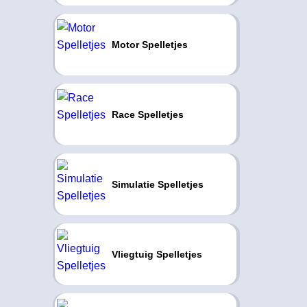
Motor Spelletjes
Race Spelletjes
Simulatie Spelletjes
Vliegtuig Spelletjes