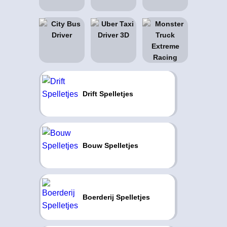
Drift Spelletjes
Bouw Spelletjes
Boerderij Spelletjes