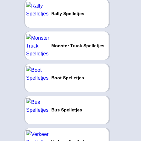
Rally Spelletjes
Monster Truck Spelletjes
Boot Spelletjes
Bus Spelletjes