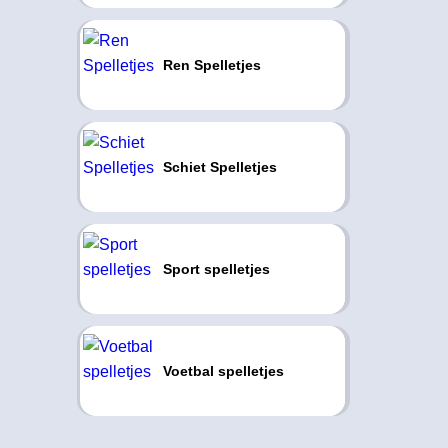
Ren Spelletjes
Schiet Spelletjes
Sport spelletjes
Voetbal spelletjes