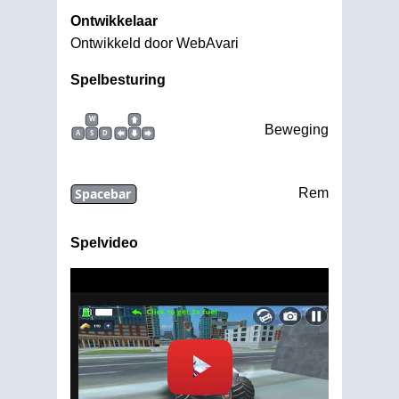
Ontwikkelaar
Ontwikkeld door WebAvari
Spelbesturing
W
Beweging
A
S
D
Spacebar
Rem
Spelvideo