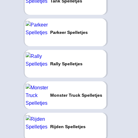
Tank Spelletjes
Parkeer Spelletjes
Rally Spelletjes
Monster Truck Spelletjes
Rijden Spelletjes