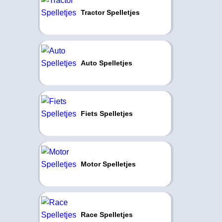
Tractor Spelletjes
Auto Spelletjes
Fiets Spelletjes
Motor Spelletjes
Race Spelletjes