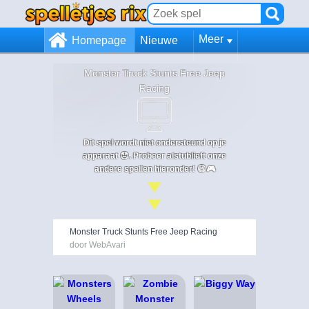
Meer
Homepage
Nieuwe
Monster Truck Stunts Free Jeep
Racing
Dit spel wordt niet ondersteund op je
apparaat 😞. Probeer alstublieft onze
andere spellen hieronder! 😄🎮
Monster Truck Stunts Free Jeep Racing
door WebAvari