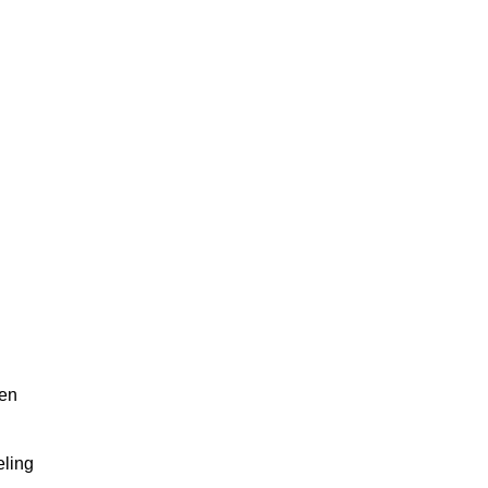
en
ling