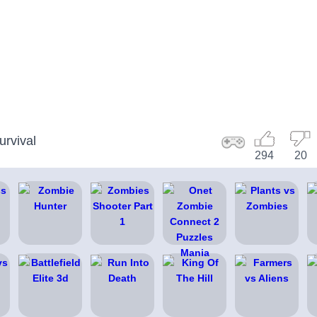
rvival
294
20