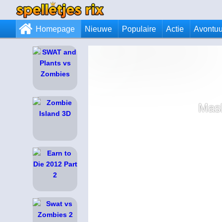
Homepage
Nieuwe
Populaire
Actie
Avontuu
Mask