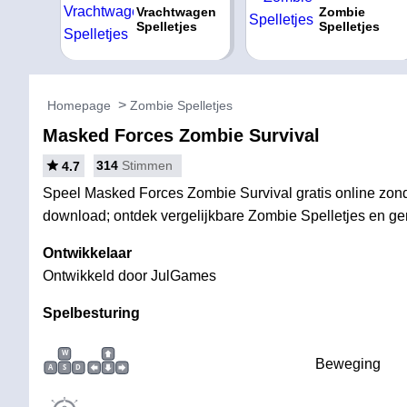
Vrachtwagen
Zombie
Spelletjes
Spelletjes
Homepage
Zombie Spelletjes
Masked Forces Zombie Survival
314
Stimmen
4.7
Speel Masked Forces Zombie Survival gratis online zonder
download; ontdek vergelijkbare Zombie Spelletjes en geni
Ontwikkelaar
Ontwikkeld door JulGames
Spelbesturing
W
Beweging
A
S
D