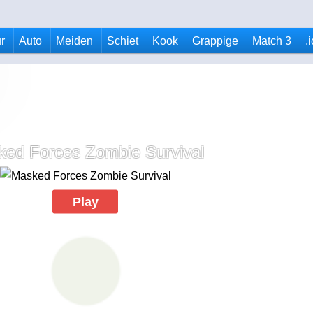
r
Auto
Meiden
Schiet
Kook
Grappige
Match 3
.
ed Forces Zombie Survival
Play