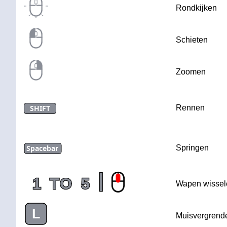
Rondkijken
Schieten
Zoomen
SHIFT
Rennen
Spacebar
Springen
|
1
TO
5
Wapen wissel
L
Muisvergrende