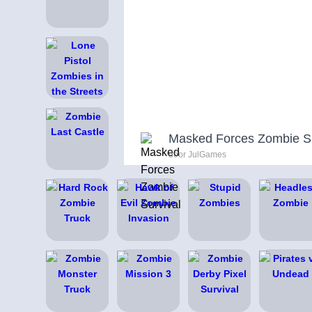
Masked Forces Zombie Su
door JulGames