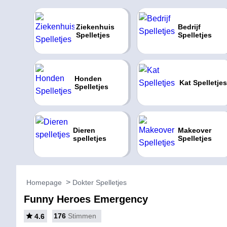
Ziekenhuis
Bedrijf
Spelletjes
Spelletjes
Honden
Kat Spelletjes
Spelletjes
Dieren
Makeover
spelletjes
Spelletjes
Homepage
Dokter Spelletjes
Funny Heroes Emergency
176
Stimmen
4.6