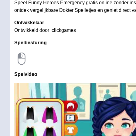
Speel Funny Heroes Emergency gratis online zonder inst
ontdek vergelijkbare Dokter Spelletjes en geniet direct va
Ontwikkelaar
Ontwikkeld door iclickgames
Spelbesturing
Spelvideo