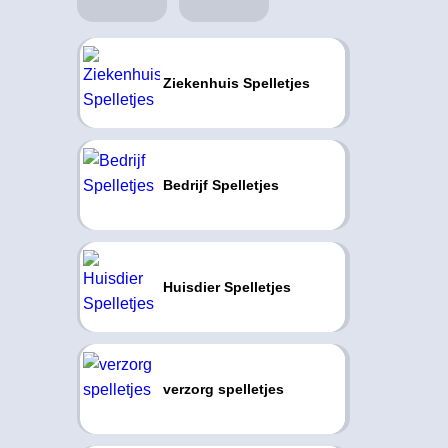
Ziekenhuis Spelletjes
Bedrijf Spelletjes
Huisdier Spelletjes
verzorg spelletjes