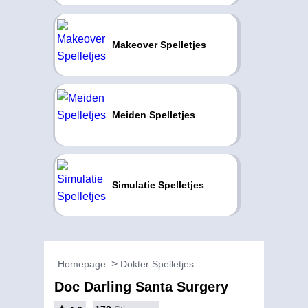
Makeover Spelletjes
Meiden Spelletjes
Simulatie Spelletjes
Homepage
Dokter Spelletjes
Doc Darling Santa Surgery