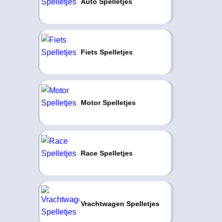
Auto Spelletjes
Fiets Spelletjes
Motor Spelletjes
Race Spelletjes
Vrachtwagen Spelletjes