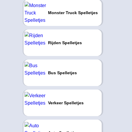
Monster Truck Spelletjes
Rijden Spelletjes
Bus Spelletjes
Verkeer Spelletjes