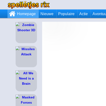
Homepage
Nieuwe
Populaire
Actie
Avontuu