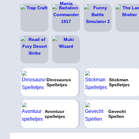
Dinosaurus
Stickman
Spelletjes
Spelletjes
Avontuur
Gevecht
spelletjes
Spellen