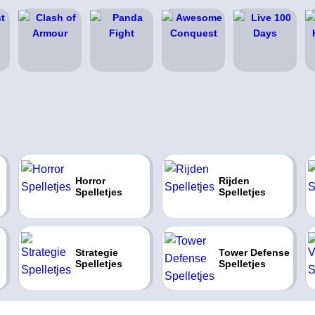
Horror
Rijden
Spelletjes
Spelletjes
Strategie
Tower Defense
Spelletjes
Spelletjes