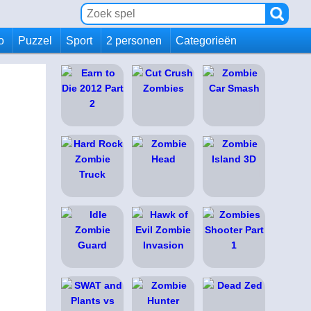
io
Puzzel
Sport
2 personen
Categorieën