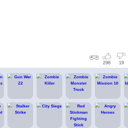
298
19