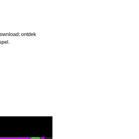
 download; ontdek
spel.