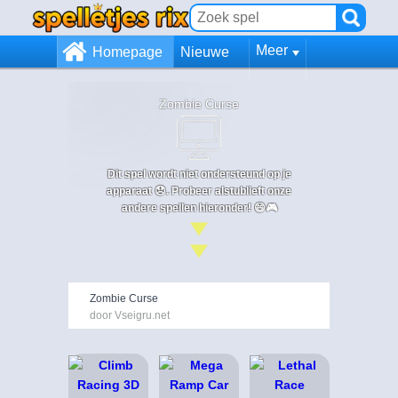
Meer
Homepage
Nieuwe
Zombie Curse
Dit spel wordt niet ondersteund op je
apparaat 😞. Probeer alstublieft onze
andere spellen hieronder! 😄🎮
Zombie Curse
door Vseigru.net