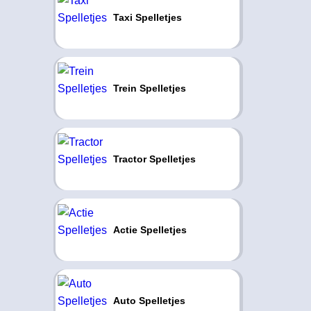
Taxi Spelletjes
Trein Spelletjes
Tractor Spelletjes
Actie Spelletjes
Auto Spelletjes