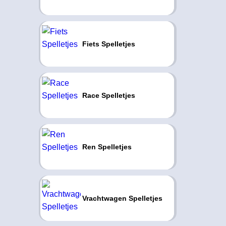
Fiets Spelletjes
Race Spelletjes
Ren Spelletjes
Vrachtwagen Spelletjes