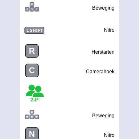
W
Beweging
A
S
D
L SHIFT
Nitro
R
Herstarten
C
Camerahoek
2-P
Beweging
N
Nitro