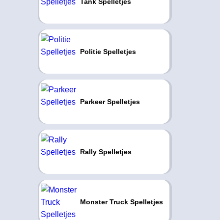
Tank Spelletjes
Politie Spelletjes
Parkeer Spelletjes
Rally Spelletjes
Monster Truck Spelletjes