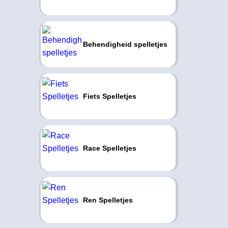
Behendigheid spelletjes
Fiets Spelletjes
Race Spelletjes
Ren Spelletjes