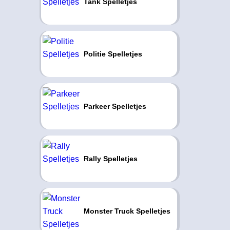
Tank Spelletjes
Politie Spelletjes
Parkeer Spelletjes
Rally Spelletjes
Monster Truck Spelletjes