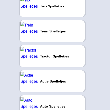
Taxi Spelletjes
Trein Spelletjes
Tractor Spelletjes
Actie Spelletjes
Auto Spelletjes