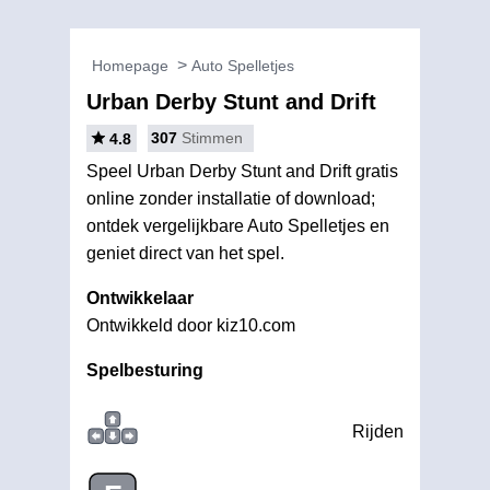
Homepage
Auto Spelletjes
Urban Derby Stunt and Drift
307
Stimmen
4.8
Speel Urban Derby Stunt and Drift gratis
online zonder installatie of download;
ontdek vergelijkbare Auto Spelletjes en
geniet direct van het spel.
Ontwikkelaar
Ontwikkeld door kiz10.com
Spelbesturing
Rijden