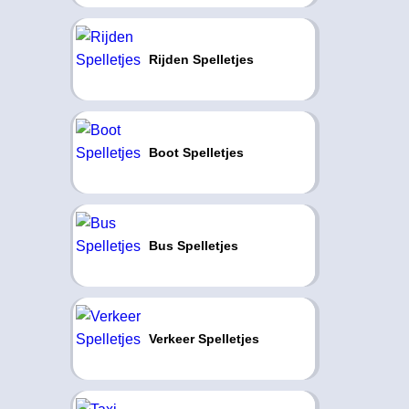
Rijden Spelletjes
Boot Spelletjes
Bus Spelletjes
Verkeer Spelletjes