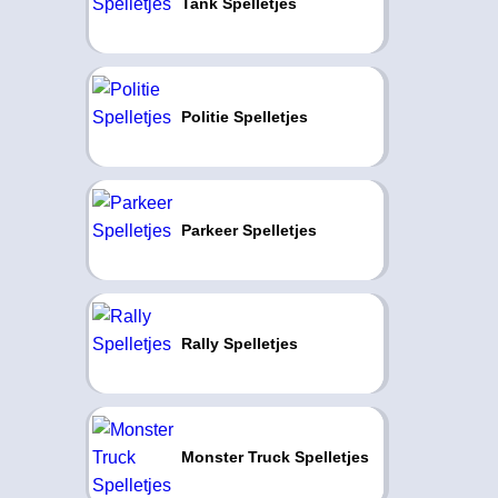
Tank Spelletjes
Politie Spelletjes
Parkeer Spelletjes
Rally Spelletjes
Monster Truck Spelletjes