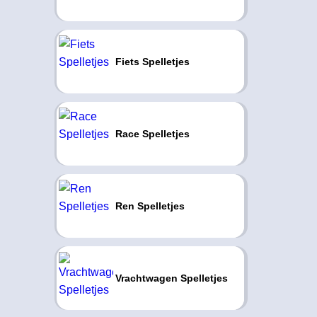
Fiets Spelletjes
Race Spelletjes
Ren Spelletjes
Vrachtwagen Spelletjes