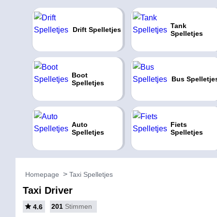
Tank
Drift Spelletjes
Spelletjes
Boot
Bus Spelletje
Spelletjes
Auto
Fiets
Spelletjes
Spelletjes
Homepage
Taxi Spelletjes
Taxi Driver
201
Stimmen
4.6