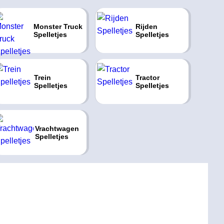
Monster Truck
Rijden
Spelletjes
Spelletjes
Trein
Tractor
Spelletjes
Spelletjes
Vrachtwagen
Spelletjes