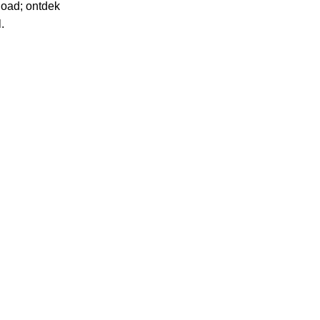
nload; ontdek
.