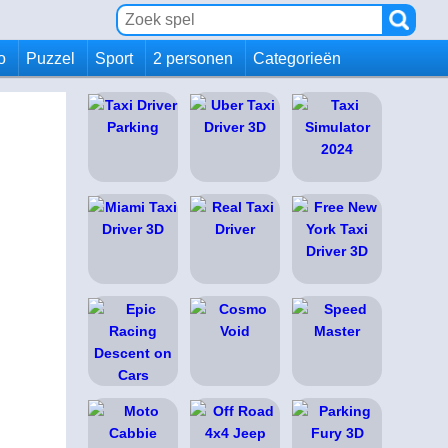
io
Puzzel
Sport
2 personen
Categorieën