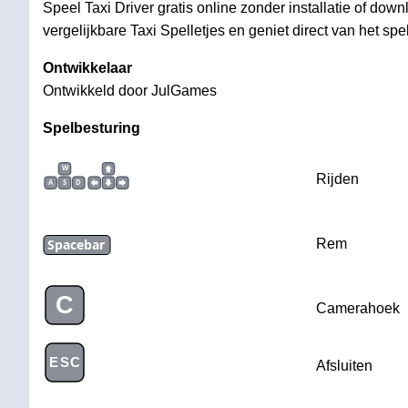
Speel Taxi Driver gratis online zonder installatie of dow
vergelijkbare Taxi Spelletjes en geniet direct van het spel
Ontwikkelaar
Ontwikkeld door JulGames
Spelbesturing
W
Rijden
A
S
D
Spacebar
Rem
C
Camerahoek
ESC
Afsluiten