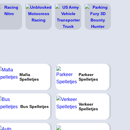
Mafia
Parkeer
Spelletjes
Spelletjes
Verkeer
Bus Spelletjes
Spelletjes