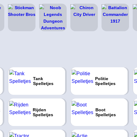
Tank
Politie
Spelletjes
Spelletjes
k
Rijden
Boot
Spelletjes
Spelletjes