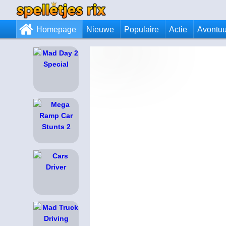
Homepage
Nieuwe
Populaire
Actie
Avontuu