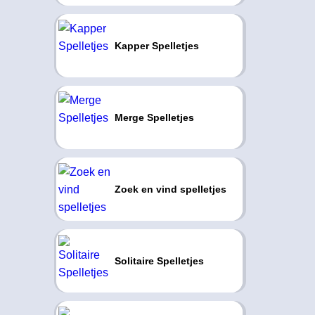
Kapper Spelletjes
Merge Spelletjes
Zoek en vind spelletjes
Solitaire Spelletjes