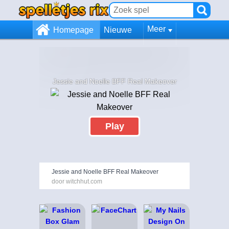
Meer
Homepage
Nieuwe
Jessie and Noelle BFF Real Makeover
Play
Jessie and Noelle BFF Real Makeover
door witchhut.com