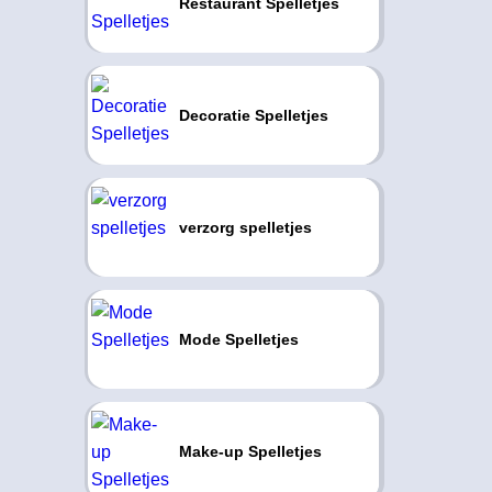
Restaurant Spelletjes
Decoratie Spelletjes
verzorg spelletjes
Mode Spelletjes
Make-up Spelletjes