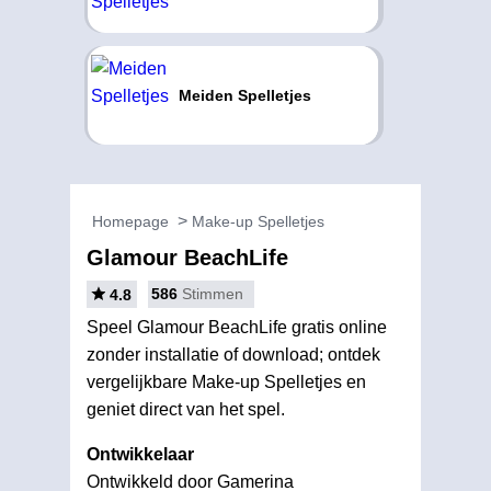
Meiden Spelletjes
Homepage
Make-up Spelletjes
Glamour BeachLife
586
Stimmen
4.8
Speel Glamour BeachLife gratis online
zonder installatie of download; ontdek
vergelijkbare Make-up Spelletjes en
geniet direct van het spel.
Ontwikkelaar
Ontwikkeld door Gamerina