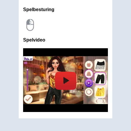
Spelbesturing
Spelvideo