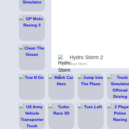
Hydro Storm 2
door Xform