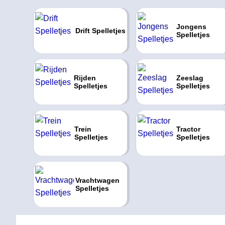
Jongens
Drift Spelletjes
Spelletjes
Rijden
Zeeslag
Spelletjes
Spelletjes
Trein
Tractor
Spelletjes
Spelletjes
Vrachtwagen
Spelletjes