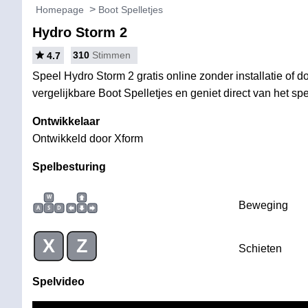
Homepage
Boot Spelletjes
Hydro Storm 2
310
Stimmen
4.7
Speel Hydro Storm 2 gratis online zonder installatie of 
vergelijkbare Boot Spelletjes en geniet direct van het spe
Ontwikkelaar
Ontwikkeld door Xform
Spelbesturing
W
Beweging
A
S
D
X
Z
Schieten
Spelvideo