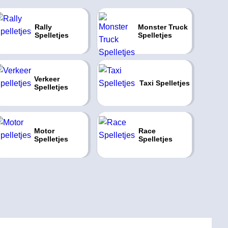
Rally
Monster Truck
Spelletjes
Spelletjes
Verkeer
Taxi Spelletjes
Spelletjes
Motor
Race
Spelletjes
Spelletjes