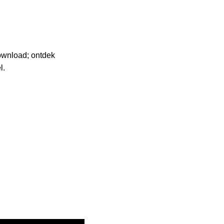
download; ontdek
l.