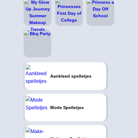
Aankleed spelletjes
Mode Spelletjes