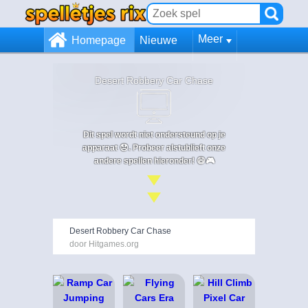
Meer
Homepage
Nieuwe
Desert Robbery Car Chase
Dit spel wordt niet ondersteund op je
apparaat 😞. Probeer alstublieft onze
andere spellen hieronder! 😄🎮
Desert Robbery Car Chase
door Hitgames.org