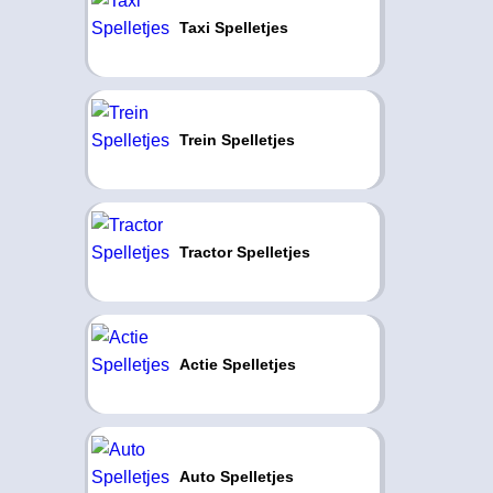
Taxi Spelletjes
Trein Spelletjes
Tractor Spelletjes
Actie Spelletjes
Auto Spelletjes