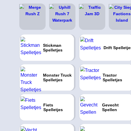
Stickman
Drift Spelletje
Spelletjes
Monster Truck
Tractor
Spelletjes
Spelletjes
Fiets
Gevecht
Spelletjes
Spellen