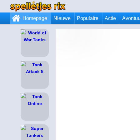
Homepage
Nieuwe
Populaire
Actie
Avontuu