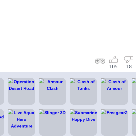
105
18