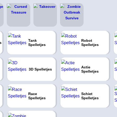
Tank
Robot
s
Spelletjes
Spelletjes
Actie
3D Spelletjes
Spelletjes
Race
Schiet
Spelletjes
Spelletjes