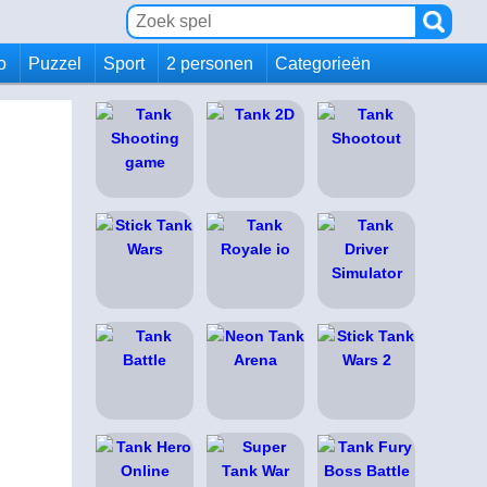
io
Puzzel
Sport
2 personen
Categorieën