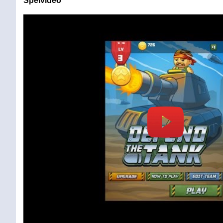
Spelvideo