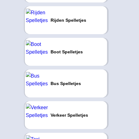
Rijden Spelletjes
Boot Spelletjes
Bus Spelletjes
Verkeer Spelletjes