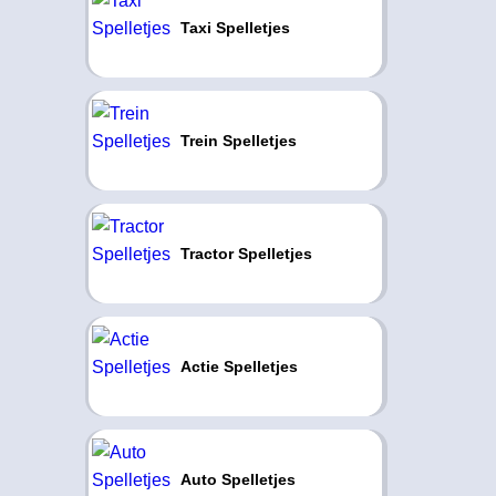
Taxi Spelletjes
Trein Spelletjes
Tractor Spelletjes
Actie Spelletjes
Auto Spelletjes