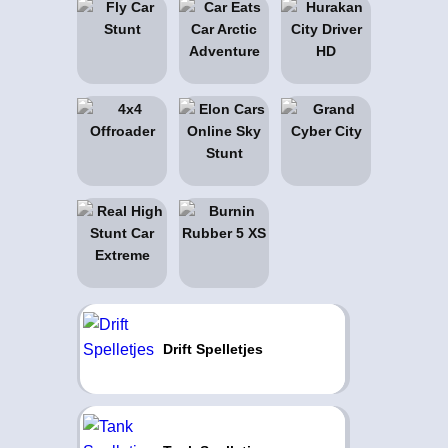
Drift Spelletjes