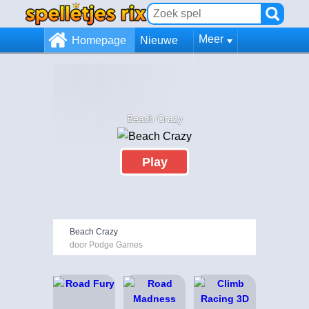
Meer
Homepage
Nieuwe
Beach Crazy
Play
Beach Crazy
door Podge Games