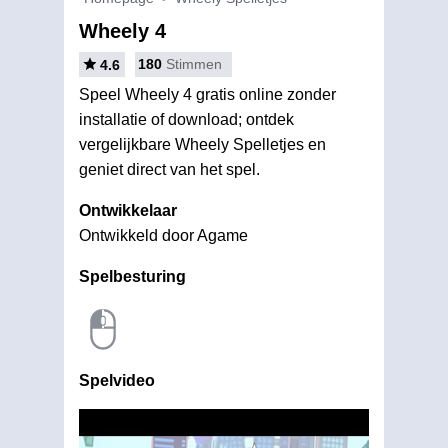
Wheely 4
180
Stimmen
4.6
Speel Wheely 4 gratis online zonder
installatie of download; ontdek
vergelijkbare Wheely Spelletjes en
geniet direct van het spel.
Ontwikkelaar
Ontwikkeld door Agame
Spelbesturing
Spelvideo