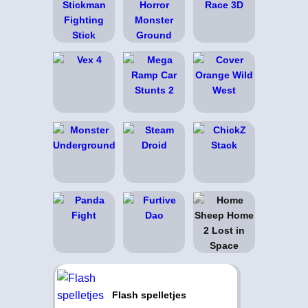
Flash spelletjes