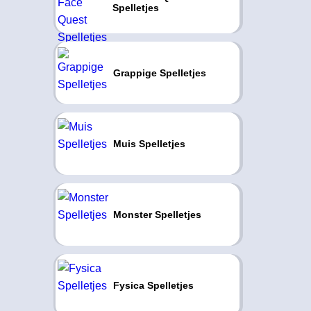
Spelletjes
Grappige Spelletjes
Muis Spelletjes
Monster Spelletjes
Fysica Spelletjes