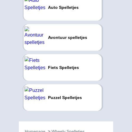
Auto Spelletjes
Avontuur spelletjes
Fiets Spelletjes
Puzzel Spelletjes
Homepage
Wheely Spelletjes